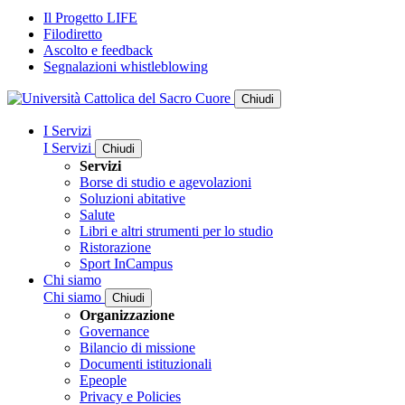
Il Progetto LIFE
Filodiretto
Ascolto e feedback
Segnalazioni whistleblowing
Chiudi
I Servizi
I Servizi
Chiudi
Servizi
Borse di studio e agevolazioni
Soluzioni abitative
Salute
Libri e altri strumenti per lo studio
Ristorazione
Sport InCampus
Chi siamo
Chi siamo
Chiudi
Organizzazione
Governance
Bilancio di missione
Documenti istituzionali
Epeople
Privacy e Policies