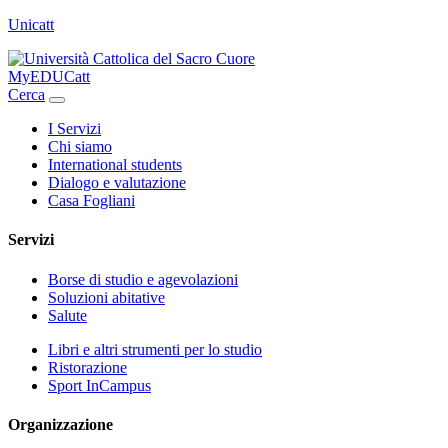
Unicatt
MyEDUCatt
Cerca
I Servizi
Chi siamo
International students
Dialogo e valutazione
Casa Fogliani
Servizi
Borse di studio e agevolazioni
Soluzioni abitative
Salute
Libri e altri strumenti per lo studio
Ristorazione
Sport InCampus
Organizzazione