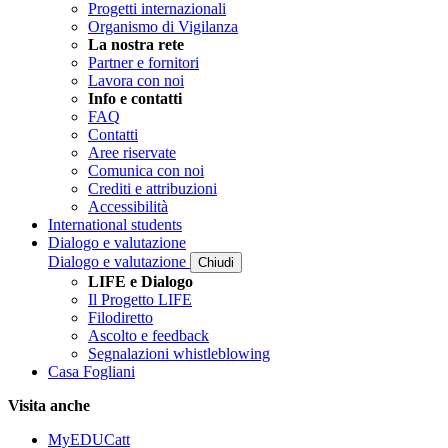
Progetti internazionali
Organismo di Vigilanza
La nostra rete
Partner e fornitori
Lavora con noi
Info e contatti
FAQ
Contatti
Aree riservate
Comunica con noi
Crediti e attribuzioni
Accessibilità
International students
Dialogo e valutazione
Dialogo e valutazione
Chiudi
LIFE e Dialogo
Il Progetto LIFE
Filodiretto
Ascolto e feedback
Segnalazioni whistleblowing
Casa Fogliani
Visita anche
MyEDUCatt