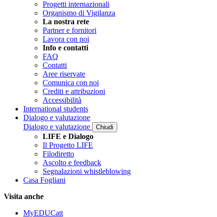
Progetti internazionali
Organismo di Vigilanza
La nostra rete
Partner e fornitori
Lavora con noi
Info e contatti
FAQ
Contatti
Aree riservate
Comunica con noi
Crediti e attribuzioni
Accessibilità
International students
Dialogo e valutazione
Dialogo e valutazione
Chiudi
LIFE e Dialogo
Il Progetto LIFE
Filodiretto
Ascolto e feedback
Segnalazioni whistleblowing
Casa Fogliani
Visita anche
MyEDUCatt