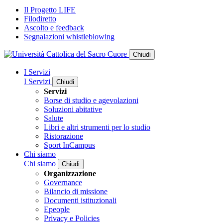
Il Progetto LIFE
Filodiretto
Ascolto e feedback
Segnalazioni whistleblowing
Chiudi
I Servizi
I Servizi
Chiudi
Servizi
Borse di studio e agevolazioni
Soluzioni abitative
Salute
Libri e altri strumenti per lo studio
Ristorazione
Sport InCampus
Chi siamo
Chi siamo
Chiudi
Organizzazione
Governance
Bilancio di missione
Documenti istituzionali
Epeople
Privacy e Policies