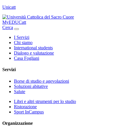
Unicatt
MyEDUCatt
Cerca
I Servizi
Chi siamo
International students
Dialogo e valutazione
Casa Fogliani
Servizi
Borse di studio e agevolazioni
Soluzioni abitative
Salute
Libri e altri strumenti per lo studio
Ristorazione
Sport InCampus
Organizzazione