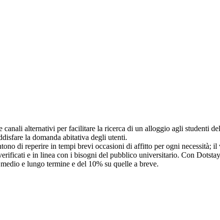
anali alternativi per facilitare la ricerca di un alloggio agli studenti del
ddisfare la domanda abitativa degli utenti.
ono di reperire in tempi brevi occasioni di affitto per ogni necessità; i
verificati e in linea con i bisogni del pubblico universitario. Con Dotst
a medio e lungo termine e del 10% su quelle a breve.