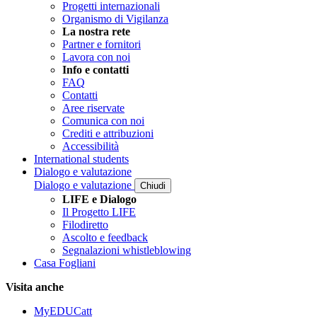
Progetti internazionali
Organismo di Vigilanza
La nostra rete
Partner e fornitori
Lavora con noi
Info e contatti
FAQ
Contatti
Aree riservate
Comunica con noi
Crediti e attribuzioni
Accessibilità
International students
Dialogo e valutazione
Dialogo e valutazione
Chiudi
LIFE e Dialogo
Il Progetto LIFE
Filodiretto
Ascolto e feedback
Segnalazioni whistleblowing
Casa Fogliani
Visita anche
MyEDUCatt