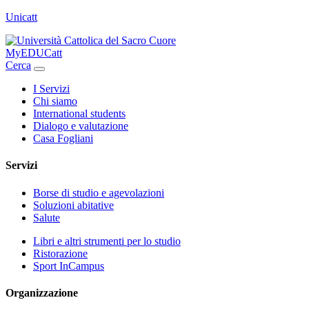
Unicatt
MyEDUCatt
Cerca
I Servizi
Chi siamo
International students
Dialogo e valutazione
Casa Fogliani
Servizi
Borse di studio e agevolazioni
Soluzioni abitative
Salute
Libri e altri strumenti per lo studio
Ristorazione
Sport InCampus
Organizzazione