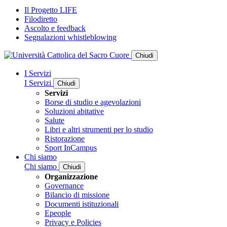
Il Progetto LIFE
Filodiretto
Ascolto e feedback
Segnalazioni whistleblowing
Chiudi
I Servizi
I Servizi
Chiudi
Servizi
Borse di studio e agevolazioni
Soluzioni abitative
Salute
Libri e altri strumenti per lo studio
Ristorazione
Sport InCampus
Chi siamo
Chi siamo
Chiudi
Organizzazione
Governance
Bilancio di missione
Documenti istituzionali
Epeople
Privacy e Policies