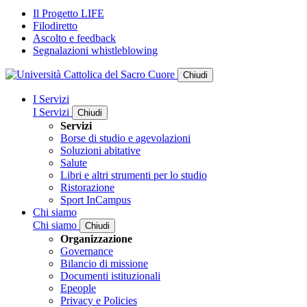
Il Progetto LIFE
Filodiretto
Ascolto e feedback
Segnalazioni whistleblowing
Chiudi
I Servizi
I Servizi
Chiudi
Servizi
Borse di studio e agevolazioni
Soluzioni abitative
Salute
Libri e altri strumenti per lo studio
Ristorazione
Sport InCampus
Chi siamo
Chi siamo
Chiudi
Organizzazione
Governance
Bilancio di missione
Documenti istituzionali
Epeople
Privacy e Policies