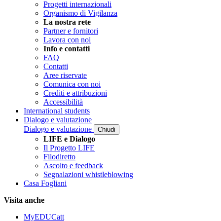
Progetti internazionali
Organismo di Vigilanza
La nostra rete
Partner e fornitori
Lavora con noi
Info e contatti
FAQ
Contatti
Aree riservate
Comunica con noi
Crediti e attribuzioni
Accessibilità
International students
Dialogo e valutazione
Dialogo e valutazione
Chiudi
LIFE e Dialogo
Il Progetto LIFE
Filodiretto
Ascolto e feedback
Segnalazioni whistleblowing
Casa Fogliani
Visita anche
MyEDUCatt