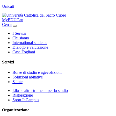
Unicatt
MyEDUCatt
Cerca
I Servizi
Chi siamo
International students
Dialogo e valutazione
Casa Fogliani
Servizi
Borse di studio e agevolazioni
Soluzioni abitative
Salute
Libri e altri strumenti per lo studio
Ristorazione
Sport InCampus
Organizzazione